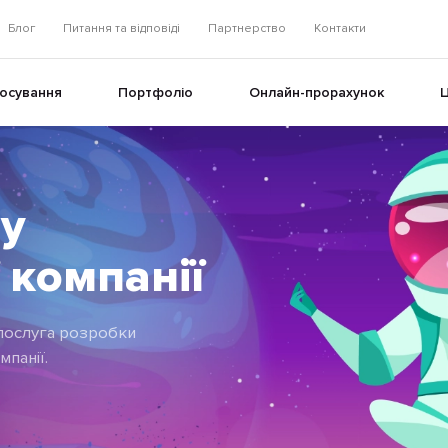
Блог
Питання та відповіді
Партнерство
Контакти
осування
Портфоліо
Онлайн-прорахунок
Ц
у
+
 компанії
+
 послуга розробки
панії.