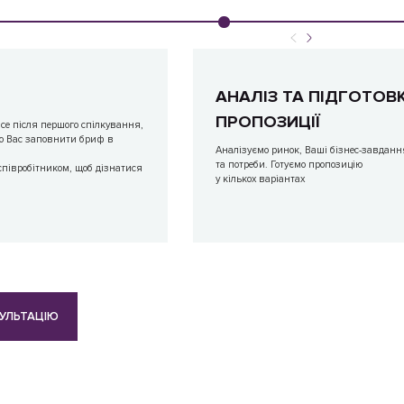
АНАЛІЗ ТА ПІДГОТОВ
ПРОПОЗИЦІЇ
е після першого спілкування,
о Вас заповнити бриф в
Аналізуємо ринок, Ваші бізнес-завданн
та потреби. Готуємо пропозицію
 співробітником, щоб дізнатися
у кількох варіантах
УЛЬТАЦІЮ