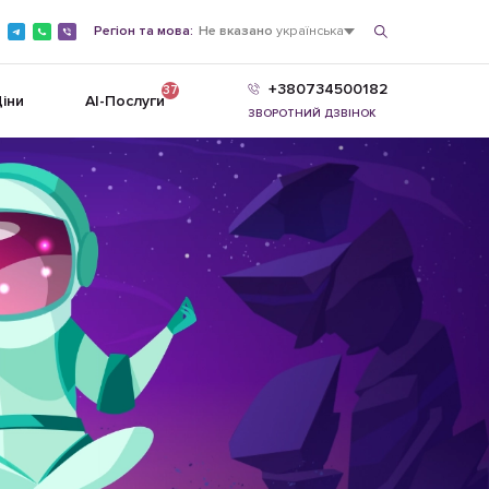
Регіон та мова:
Не вказано
українська
+380734500182
37
іни
AI-Послуги
ЗВОРОТНИЙ ДЗВІНОК