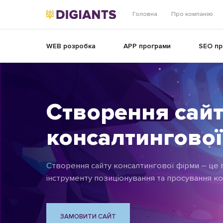
Головна
Про компанію
WEB розробка
APP програми
SEO пр
Створення сайт
консалтингової
Створення сайту консалтингової фірми – це
інструменту позиціонування та просування ком
ЗАМОВИТИ САЙТ