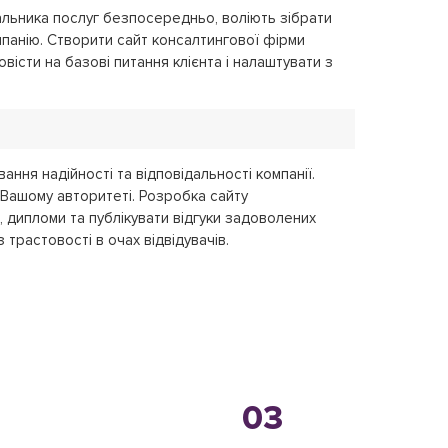
альника послуг безпосередньо, воліють зібрати
омпанію. Створити сайт консалтингової фірми
вісти на базові питання клієнта і налаштувати з
ння надійності та відповідальності компанії.
 Вашому авторитеті. Розробка сайту
 дипломи та публікувати відгуки задоволених
трастовості в очах відвідувачів.
03