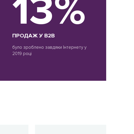
13%
ПРОДАЖ У B2B
було зроблено завдяки Інтернету у
2019 році