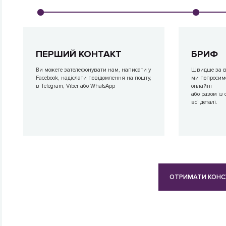
ПЕРШИЙ КОНТАКТ
БРИФ
Ви можете зателефонувати нам, написати у
Швидше за вс
Facebook, надіслати повідомлення на пошту,
ми попросим
в Telegram, Viber або WhatsApp
онлайні
або разом із
всі деталі.
ОТРИМАТИ КОНС