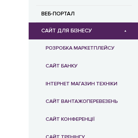
WORDPRESS
ВЕБ-ПОРТАЛ
РОЗРОБКА НА OPENCART
ІНТЕРНЕТ-МАГАЗИН LARAVEL
САЙТ ДЛЯ БІЗНЕСУ
РОЗРОБКА НА JOOMLA
ІНТЕРНЕТ-МАГАЗИН НА
РОЗРОБКА МАРКЕТПЛЕЙСУ
OPENCART
РОЗРОБКА НА DRUPAL
САЙТ БАНКУ
ІНТЕРНЕТ-МАГАЗИН MODX
РОЗРОБКА НА MODX
ІНТЕРНЕТ МАГАЗИН ТЕХНІКИ
ІНТЕРНЕТ-МАГАЗИН НА DRUPAL
РОЗРОБКА НА PRESTASHOP
САЙТ ВАНТАЖОПЕРЕВЕЗЕНЬ
ІНТЕРНЕТ-МАГАЗИН JOOMLA
САЙТ КОНФЕРЕНЦІЇ
ІНТЕРНЕТ-МАГАЗИН НА
MAGENTO
САЙТ ТРЕНІНГУ