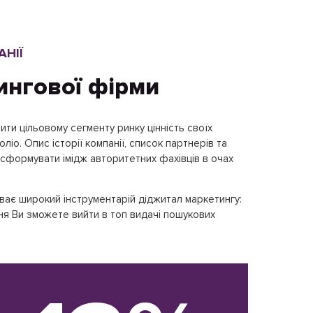
НІЇ
ингової фірми
ти цільовому сегменту ринку цінність своїх
ліо. Опис історії компанії, список партнерів та
 сформувати імідж авторитетних фахівців в очах
иває широкий інструментарій діджитал маркетингу:
я Ви зможете вийти в топ видачі пошукових