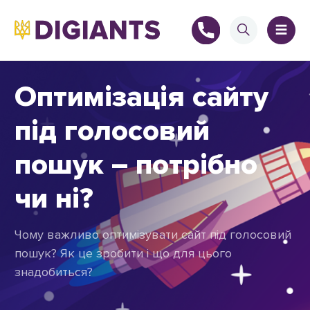
Оптимізація сайту
під голосовий
+
пошук – потрібно
чи ні?
+
Чому важливо оптимізувати сайт під голосовий
пошук? Як це зробити і що для цього
знадобиться?