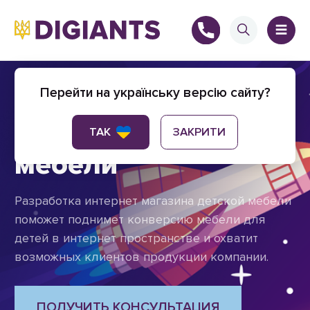
Создание интернет
Перейти на українську версію сайту?
магазина детской
+
ТАК
ЗАКРИТИ
мебели
Разработка интернет магазина детской мебели
+
поможет поднимет конверсию мебели для
детей в интернет пространстве и охватит
возможных клиентов продукции компании.
ПОЛУЧИТЬ КОНСУЛЬТАЦИЯ