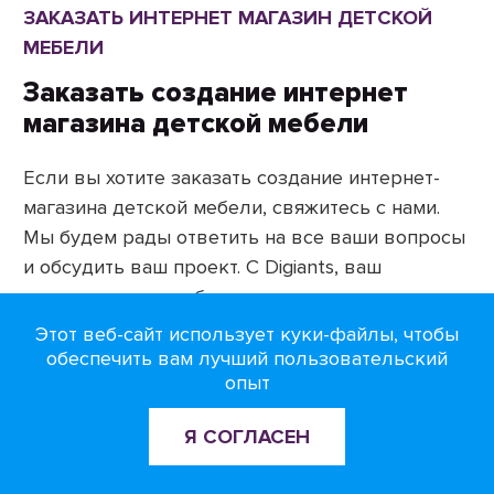
ЗАКАЗАТЬ ИНТЕРНЕТ МАГАЗИН ДЕТСКОЙ
МЕБЕЛИ
Заказать создание интернет
магазина детской мебели
Если вы хотите заказать создание интернет-
магазина детской мебели, свяжитесь с нами.
Мы будем рады ответить на все ваши вопросы
и обсудить ваш проект. С Digiants, ваш
интернет-магазин будет в надежных и
профессиональных руках.
Этот веб-сайт использует куки-файлы, чтобы
обеспечить вам лучший пользовательский
Давайте создадим вместе нечто большее, чем
опыт
просто интернет-магазин. Давайте создадим
Я СОГЛАСЕН
место, где дети и родители смогут найти
идеальную мебель для своего комфорта и