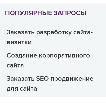
Квалифицированный штат
сотрудников и знания многих
ПОПУЛЯРНЫЕ ЗАПРОСЫ
языков программирования
позволяет выполнять работу
качественно и в установленные
Заказать разработку сайта-
сроки, на нужном для вас языке,
визитки
платформе, cms, frameworks и
технологии.
Создание корпоративного
сайта
Заказать SEO продвижение
для сайта