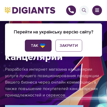
Создание интернет
Перейти на українську версію сайту?
магазина
+
ТАК
ЗАКРИТИ
канцелярии
Разработка интернет магазина канцелярии
+
услуга лучшего позиционирования продукции
Вашего бизнеса через онлайн коммерцию , а
также повышение покупателей канцелярских
принадлежностей и сервисов.