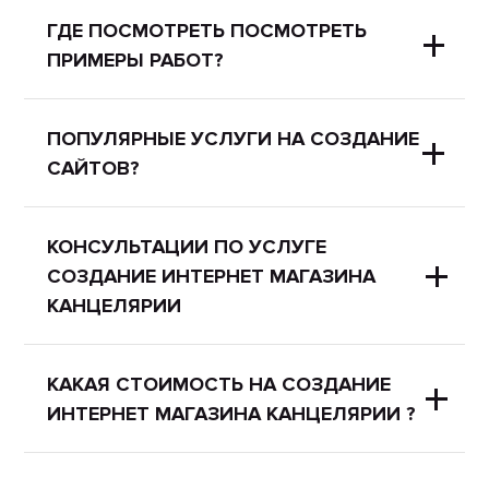
ГДЕ ПОСМОТРЕТЬ ПОСМОТРЕТЬ
ПРИМЕРЫ РАБОТ?
Портфолио
нашей компании
ПОПУЛЯРНЫЕ УСЛУГИ НА СОЗДАНИЕ
САЙТОВ?
доступно на сайте или по прямым
ссылкам:
Самые популярные услуги
КОНСУЛЬТАЦИИ ПО УСЛУГЕ
Разработка сайтов
;
СОЗДАНИЕ ИНТЕРНЕТ МАГАЗИНА
разработки сайтов:
КАНЦЕЛЯРИИ
SEO продвижение
.
Сайт автозапчастей
Наши специалисты могут помочь
КАКАЯ СТОИМОСТЬ НА СОЗДАНИЕ
Лендинг на Битрикс
ИНТЕРНЕТ МАГАЗИНА КАНЦЕЛЯРИИ ?
Вам в выборе услуги, определить
Разработка на Bitrix
все аспекты вашего нового сайта,
достаточно позвонить
+38 (044)