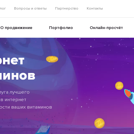
лог
Вопросы и ответы
Партнерство
Контакты
EO продвижение
Портфолио
Онлайн-просчёт
рнет
+
минов
+
луга лучшего
в интернет
ности ваших витаминов