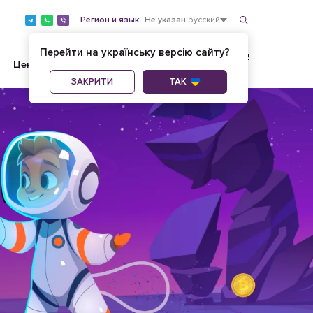
Регион и язык:
Не указан
русский
Перейти на українську версію сайту?
+380734500182
37
Цены
AI-услуги
ОБРАТНЫЙ ЗВОНОК
ЗАКРИТИ
ТАК