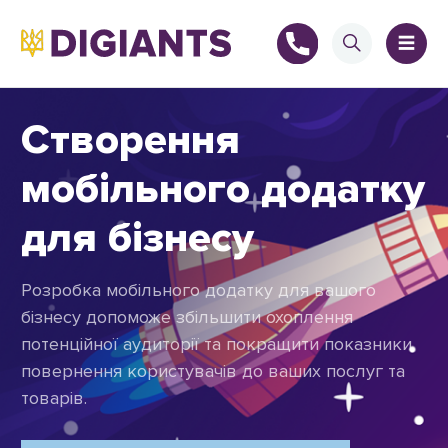
Створення
мобільного додатку
+
для бізнесу
Розробка мобільного додатку для вашого
+
бізнесу допоможе збільшити охоплення
потенційної аудиторії та покращити показники
повернення користувачів до ваших послуг та
товарів.