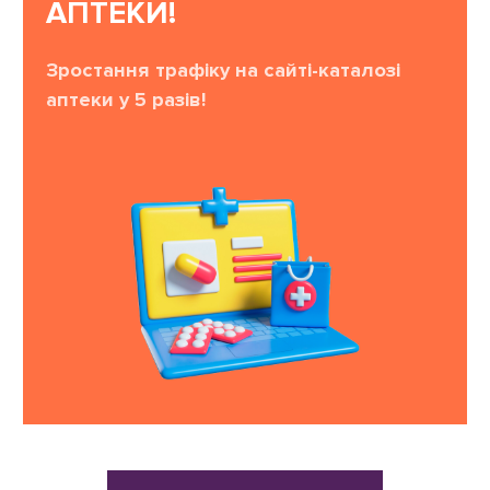
АПТЕКИ!
Зростання трафіку на сайті-каталозі
аптеки у 5 разів!