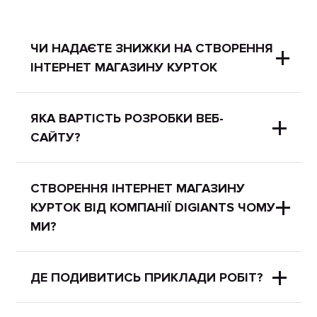
ЧИ НАДАЄТЕ ЗНИЖКИ НА СТВОРЕННЯ
ІНТЕРНЕТ МАГАЗИНУ КУРТОК
Для наших клієнтів ми часто
ЯКА ВАРТІСТЬ РОЗРОБКИ ВЕБ-
САЙТУ?
проводимо
Акції на створення
сайтів та SEO просування
. Ви також
можете уточнити актуальні акції за
Всі ціни ви можете подивитися на
СТВОРЕННЯ ІНТЕРНЕТ МАГАЗИНУ
телефоном
КУРТОК ВІД КОМПАНІЇ DIGIANTS ЧОМУ
цієї сторінки
.
Україна:
+38 (044) 299 27 66
МИ?
Найпопулярніші послуги розробки
сайтів:
Ми експерти у сфері створення та
ДЕ ПОДИВИТИСЬ ПРИКЛАДИ РОБІТ?
Лендінг на Joomla
просування сайтів, інтернет