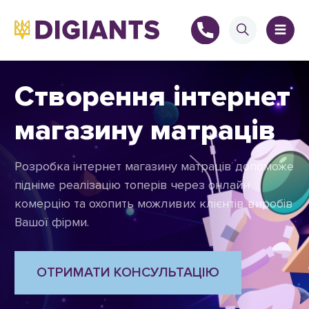
Створення інтернет
магазину матраців
+
Розробка інтернет магазину матраців допоможе
підніме реалізацію топерів через онлайн
комерцію та охопить можливих клієнтів виробів
+
Вашої фірми.
ОТРИМАТИ КОНСУЛЬТАЦІЮ