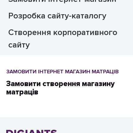
до доменного імені.
для вас мові, платформі, cms,
- Базове SEO або повне SEO для
frameworks та технології.
Розробка сайту-каталогу
сайту та розміщення його в таких
пошукових системах як
Створення корпоративного
(Google/Bing/Yahoo/Yandex тощо)
сайту
ЗАМОВИТИ ІНТЕРНЕТ МАГАЗИН МАТРАЦІВ
Замовити створення магазину
матраців