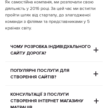
Як самостійна компанія, ми розпочали свою
діяльність у 2016 році. За цей час ми встигли
пройти шлях від стартапу, до злагодженої
команди з філіями та представниками у 5
країнах світу.
ЧОМУ РОЗРОБКА ІНДИВІДУАЛЬНОГО
САЙТУ ДОРОГА?
Індивідуально розроблений сайт
ПОПУЛЯРНІ ПОСЛУГИ ДЛЯ
СТВОРЕННЯ САЙТІВ?
зможе оптимізувати всі бізнес-
процеси клієнта і зробити
редагування сайту дуже простим і
Найпопулярніші послуги розробки
КОНСУЛЬТАЦІЇ З ПОСЛУГИ
зрозумілим. До індивідуальної
СТВОРЕННЯ ІНТЕРНЕТ МАГАЗИНУ
сайтів:
розробки Створення інтернет
МАТРАЦІВ