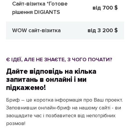
Сайт-візитка *Готове
від 700 $
рішення DIGIANTS
WOW сайт-візитка
від 3 200 $
Є ІДЕЇ, АЛЕ НЕ ЗНАЄТЕ, З ЧОГО ПОЧАТИ?
Дайте відповідь на кілька
запитань в онлайні і ми
підкажемо!
Бриф – це коротка інформація про Ваш проект.
Заповнивши онлайн-бриф на нашому сайті - ви
заощадите час і позбавитеся від непотрібних
розмов!