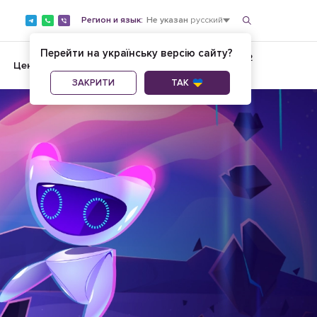
Регион и язык:
Не указан
русский
Перейти на українську версію сайту?
+380734500182
37
Цены
AI-услуги
ОБРАТНЫЙ ЗВОНОК
ЗАКРИТИ
ТАК