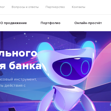
лог
Вопросы и ответы
Партнерство
Контакты
EO продвижение
Портфолио
Онлайн-просчёт
льного
+
я банка
+
ансовый инструмент,
ь действия с