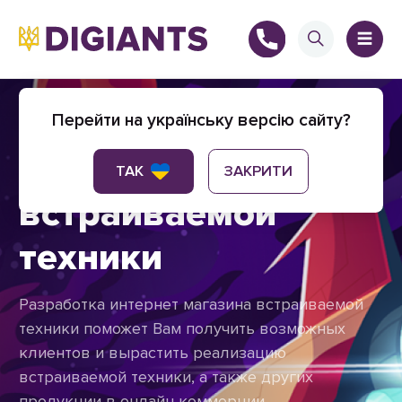
Создание интернет
Перейти на українську версію сайту?
магазина
+
ТАК
ЗАКРИТИ
встраиваемой
техники
+
Разработка интернет магазина встраиваемой
техники поможет Вам получить возможных
клиентов и вырастить реализацию
встраиваемой техники, а также других
продукции в онлайн коммерции.