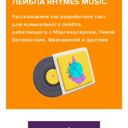
ЛЕЙБЛА RHYMES MUSIC
Рассказываем как разработали сайт
для музыкального лейбла,
работающего с Моргенштерном, Тимой
Белорусских, Френдзоной и другими