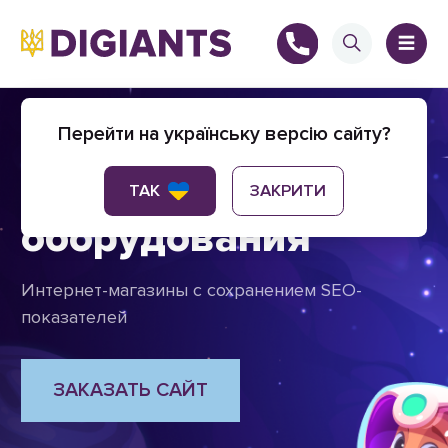
Интернет-магазин
Перейти на українську версію сайту?
отопительного
+
ТАК
ЗАКРИТИ
оборудования
Интернет-магазины с сохранением SEO-
+
показателей
ЗАКАЗАТЬ САЙТ