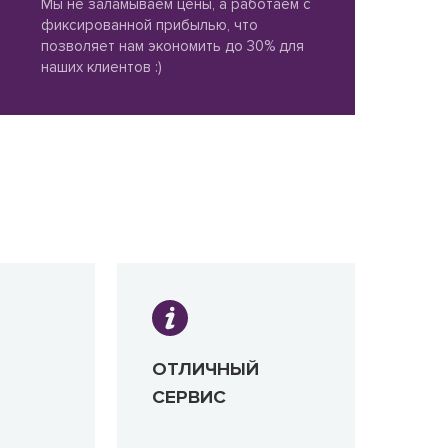
Мы не заламываем цены, а работаем с
фиксированной прибылью, что
позволяет нам экономить до 30% для
наших клиентов :)
ОТЛИЧНЫЙ
СЕРВИС