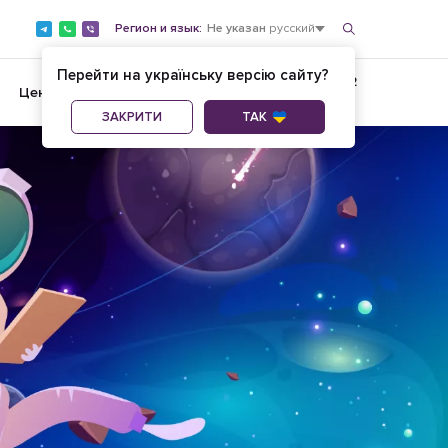
Регион и язык:
Не указан
русский
Перейти на українську версію сайту?
+380734500182
37
Цены
AI-услуги
ОБРАТНЫЙ ЗВОНОК
ЗАКРИТИ
ТАК