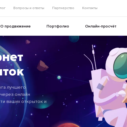
лог
Вопросы и ответы
Партнерство
Контакты
EO продвижение
Портфолио
Онлайн-просчёт
рнет
+
ыток
+
уга лучшего
через онлайн
ти ваших открыток и