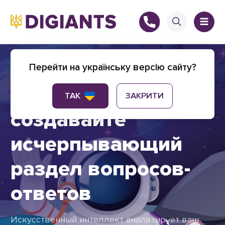
AI-FAQ помощник:
Перейти на українську версію сайту?
автоматически
+
ТАК
ЗАКРИТИ
создавайте
исчерпывающий
+
раздел вопросов-
ответов
Искусственный интеллект анализирует ваш