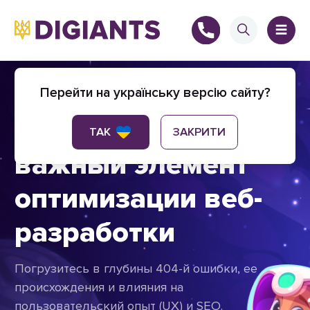
Искусство решения
Перейти на українську версію сайту?
ошибки 404 -
+
ТАК
ЗАКРИТИ
важный элемент
оптимизации веб-
+
разработки
Погрузитесь в глубины 404-й ошибки, ее
происхождения и влияния на
пользовательский опыт (UX) и SEO.