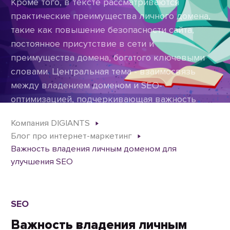
Кроме того, в тексте рассматриваются
практические преимущества личного домена,
такие как повышение безопасности сайта,
постоянное присутствие в сети и
преимущества домена, богатого ключевыми
словами. Центральная тема - взаимосвязь
между владением доменом и SEO-
оптимизацией, подчеркивающая важность
простоты, релевантности и уникальности
Компания DIGIANTS
доменных имен для оптимальной видимости в
Блог про интернет-маркетинг
Интернете и привлечения пользователей.
Важность владения личным доменом для
улучшения SEO
SEO
Важность владения личным