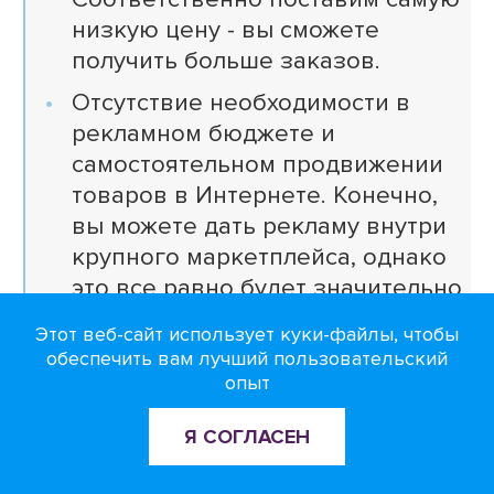
низкую цену - вы сможете
получить больше заказов.
Отсутствие необходимости в
рекламном бюджете и
самостоятельном продвижении
товаров в Интернете. Конечно,
вы можете дать рекламу внутри
крупного маркетплейса, однако
это все равно будет значительно
дешевле, чем работать с google
Этот веб-сайт использует куки-файлы, чтобы
или facebook.
обеспечить вам лучший пользовательский
опыт
Можно повременить с
разработкой интернет магазина
Я СОГЛАСЕН
и протестировать товарную
линейку.