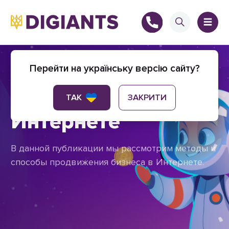
Как продвигать
Перейти на українську версію сайту?
товары в
+
ТАК
ЗАКРИТИ
Интернете
В данной публикации мы рассмотрим методы и
+
способы продвижения бизнеса в Интернете.