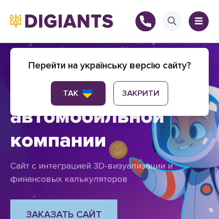
Корпоративный
Перейти на українську версію сайту?
сайт для
+
ТАК
ЗАКРИТИ
автомобильной
компании
+
Сайт с интеграцией 3D-визуализации и
финансовых калькуляторов
ЗАКАЗАТЬ САЙТ