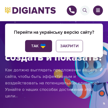
Предложение на
Перейти на українську версію сайту?
сайте - как его
+
ТАК
ЗАКРИТИ
создать и показать?
Как должно выглядеть предложение вашего
+
сайта, чтобы быть эффективным и
воздействовать на потенциальных клиентов?
Узнайте о наших способах достижения этой
цели.