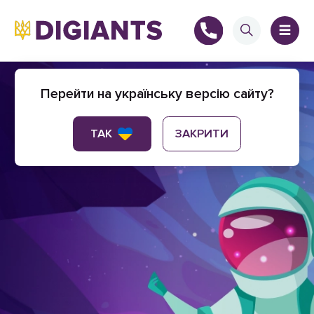
Блог
Перейти на українську версію сайту?
+
ТАК
ЗАКРИТИ
В нашем блоге мы говорим про любовь и
счастье. И немножко про мир Интернета.
+