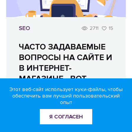
SEO
2711
15
ЧАСТО ЗАДАВАЕМЫЕ
ВОПРОСЫ НА САЙТЕ И
В ИНТЕРНЕТ-
МАГАЗИНЕ - ВОТ
ПОЧЕМУ ОНИ ВАМ
Этот веб-сайт использует куки-файлы, чтобы
обеспечить вам лучший пользовательский
НУЖНЫ
опыт
Я СОГЛАСЕН